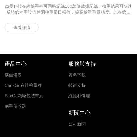
杰曼科技在線檢重秤可同時記錄100萬條數據記錄，檢重結果可快速
某
反饋給稱重設備并調整重量目標值，提高檢重重量精度。此在線檢
重秤在碾米廠運行高效穩定、精準剔除，助力產線自動化稱重高效
率生產，在產品和服務方面贏得國內外客戶多年的信賴。
查看詳情
產品中心
服務與支持
稱重儀表
資料下載
ChexGo在線檢重秤
技術支持
PaxGo顆粒包裝單元
維護和修理
稱重傳感器
新聞中心
公司新聞