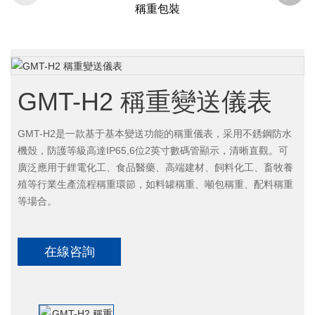
稱重包裝
GMT-H2 稱重變送儀表
GMT-H2是一款基于基本變送功能的稱重儀表，采用不銹鋼防水
機殼，防護等級高達IP65,6位2英寸數碼管顯示，清晰直觀。可
廣泛應用于鋰電化工、食品醫藥、高端建材、飼料化工、畜牧養
殖等行業生產流程稱重環節，如料罐稱重、噸包稱重、配料稱重
等場合。
在線咨詢