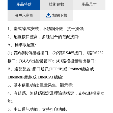
產品特點
技術參數
產品尺寸
用戶示意圖
相關下載
1、臺式/桌式安裝，不銹鋼外殼，抗干擾強;
2、配置接口豐富，多種組合的選配接口:
A、標準版配置:
(1)1路6線制傳感器接口; (2)2路RS485接口、1路RS232
接口; (3)4入6出晶體管I/O; (4)1路模擬量輸出接口;
B、選配配置: 網口通訊(TCP/IP)或 Profinet總線 或
EthernetIP總線或 EtherCAT總線:
3、基本稱重功能: 重量采集、顯示等;
4、有砝碼、無砝碼標定及理論值標定，支持5點標定功
能;
5、串口通訊功能，支持打印功能;