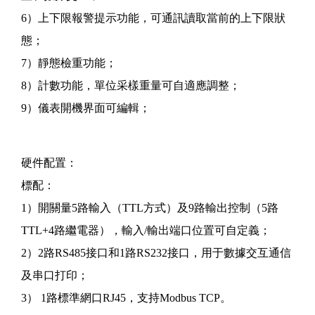
6）上下限報警提示功能，可通訊讀取當前的上下限狀
態；
7）靜態檢重功能；
8）計數功能，單位采樣重量可自適應調整；
9）儀表開機界面可編輯；
硬件配置：
標配：
1）開關量5路輸入（TTL方式）及9路輸出控制（5路
TTL+4路繼電器），輸入/輸出端口位置可自定義；
2）2路RS485接口和1路RS232接口，用于數據交互通信
及串口打印；
3） 1路標準網口RJ45，支持Modbus TCP。