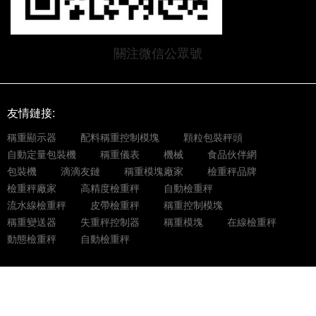
關注微信公眾號
友情鏈接:
稱重顯示器
配料稱重控制模塊
顆粒包裝秤頭
自動定量包裝機
稱重儀表
機械
食品伙伴網
包裝機
滴滴友鏈
稱重模塊廠家
檢重秤品牌
檢重秤廠家
高精度檢重秤
自動檢重秤
流水線檢重秤
皮帶檢重秤
稱重控制模塊
稱重變送器
失重秤控制器
稱重模塊
在線檢重秤
動態檢重秤
自動檢重秤
Copyright?深圳市杰曼科技股份有限公司版權所有 2002-2023 |
粵
ICP備10228286號-4
技術支持：
CTM