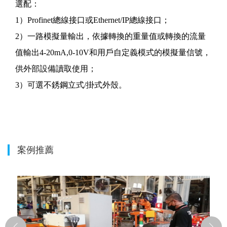
選配：
1）Profinet總線接口或Ethernet/IP總線接口；
2）一路模擬量輸出，依據轉換的重量值或轉換的流量
值輸出4-20mA,0-10V和用戶自定義模式的模擬量信號，
供外部設備讀取使用；
3）可選不銹鋼立式/掛式外殼。
案例推薦