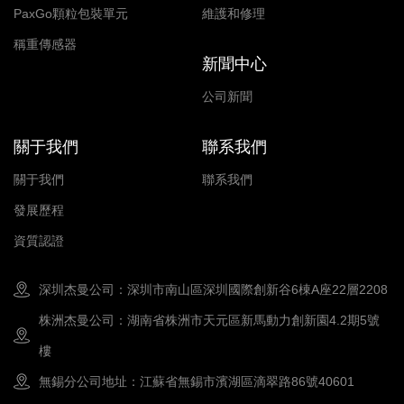
PaxGo顆粒包裝單元
維護和修理
稱重傳感器
新聞中心
公司新聞
關于我們
聯系我們
關于我們
聯系我們
發展歷程
資質認證
深圳杰曼公司：深圳市南山區深圳國際創新谷6棟A座22層2208
株洲杰曼公司：湖南省株洲市天元區新馬動力創新園4.2期5號
樓
無錫分公司地址：江蘇省無錫市濱湖區滴翠路86號40601