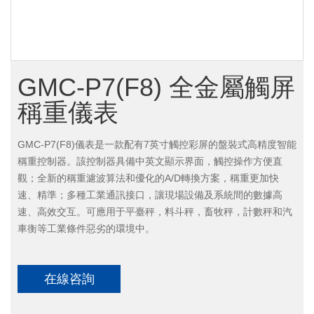
GMC-P7(F8) 全金屬觸屏
稱重儀表
GMC-P7(F8)儀表是一款配有7英寸觸控彩屏的盤裝式高精度智能
稱重控制器。該控制器具備中英文顯示界面，觸控操作方便直
觀；全新的稱重濾波算法和優化的A/D轉換方案，稱重更加快
速、精準；多種工業通訊接口，讓現場設備及系統間的數據高
速、高效交互。可應用于平臺秤，料斗秤，畜牧秤，計數秤和汽
車衡等工業條件惡劣的環境中。
在線咨詢