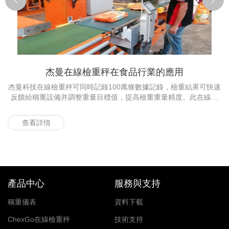
杰曼在線檢重秤在食品行業的應用
杰曼科技在線檢重秤可同時記錄100萬條數據記錄，檢重結果可快速
某
反饋給稱重設備并調整重量目標值，提高檢重重量精度。此在線檢
重秤在碾米廠運行高效穩定、精準剔除，助力產線自動化稱重高效
率生產，在產品和服務方面贏得國內外客戶多年的信賴。
查看詳情
產品中心
服務與支持
稱重儀表
資料下載
ChexGo在線檢重秤
技術支持