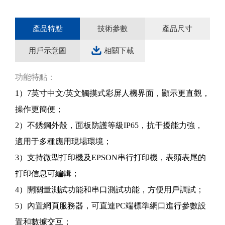
產品特點
技術參數
產品尺寸
用戶示意圖
相關下載
功能特點：
1）7英寸中文/英文觸摸式彩屏人機界面，顯示更直觀，
操作更簡便；
2）不銹鋼外殼，面板防護等級IP65，抗干擾能力強，
適用于多種應用現場環境；
3）支持微型打印機及EPSON串行打印機，表頭表尾的
打印信息可編輯；
4）開關量測試功能和串口測試功能，方便用戶調試；
5）內置網頁服務器，可直連PC端標準網口進行參數設
置和數據交互；