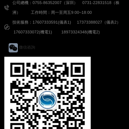
公司總機：0755-86352007（深圳） 0731-22831518（株
洲） 工作時間：周一至周五9:00~18:00
技術服務：17607333591(儀表1) 17373388027（儀表2）
17607333072(機電1) 18973324348(機電2)
微信咨詢