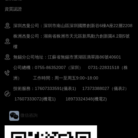
資質認證
深圳杰曼公司：深圳市南山區深圳國際創新谷6棟A座22層2208
株洲杰曼公司：湖南省株洲市天元區新馬動力創新園4.2期5號
樓
無錫分公司地址：江蘇省無錫市濱湖區滴翠路86號40601
公司總機：0755-86352007（深圳） 0731-22831518（株
洲） 工作時間：周一至周五9:00~18:00
技術服務：17607333591(儀表1) 17373388027（儀表2）
17607333072(機電1) 18973324348(機電2)
微信咨詢