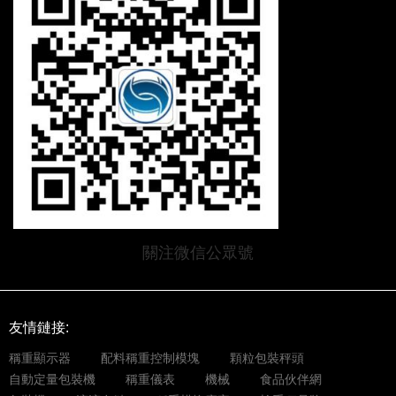
關注微信公眾號
友情鏈接:
稱重顯示器
配料稱重控制模塊
顆粒包裝秤頭
自動定量包裝機
稱重儀表
機械
食品伙伴網