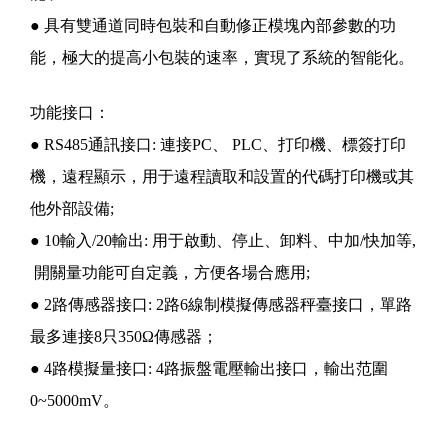
● 具有雙通道同時包裝和自動修正模塊內部參數的功
能，極大的提高小包裝的速率，實現了系統的智能化。
功能接口：
●
RS485通訊接口:
連接PC、 PLC、打印機、標簽打印
機，遠程顯示，用于遠程讀取和設置的代碼打印機或其
他外部設備;
●
10輸入/20輸出:
用于啟動、停止、卸料、中加/快加等,
開關量功能可自定義，方便各場合應用;
●
2路傳感器接口:
2路6線制模擬傳感器秤臺接口，單路
最多連接8只350Ω傳感器；
●
4路模擬量接口:
4路振盤電壓輸出接口，輸出范圍
0~5000mV。