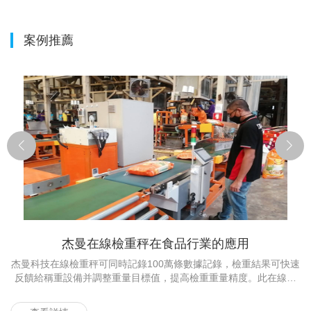
案例推薦
杰曼在線檢重秤在食品行業的應用
杰曼科技在線檢重秤可同時記錄100萬條數據記錄，檢重結果可快速
某
反饋給稱重設備并調整重量目標值，提高檢重重量精度。此在線檢
重秤在碾米廠運行高效穩定、精準剔除，助力產線自動化稱重高效
率生產，在產品和服務方面贏得國內外客戶多年的信賴。