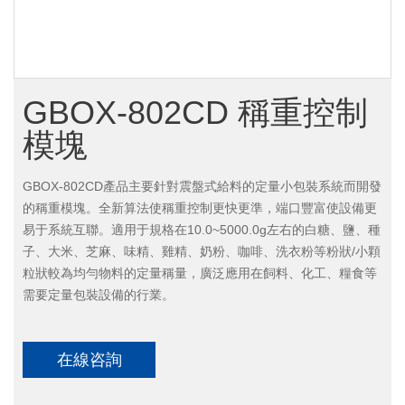
GBOX-802CD 稱重控制
模塊
GBOX-802CD產品主要針對震盤式給料的定量小包裝系統而開發
的稱重模塊。全新算法使稱重控制更快更準，端口豐富使設備更
易于系統互聯。適用于規格在10.0~5000.0g左右的白糖、鹽、種
子、大米、芝麻、味精、雞精、奶粉、咖啡、洗衣粉等粉狀/小顆
粒狀較為均勻物料的定量稱量，廣泛應用在飼料、化工、糧食等
需要定量包裝設備的行業。
在線咨詢