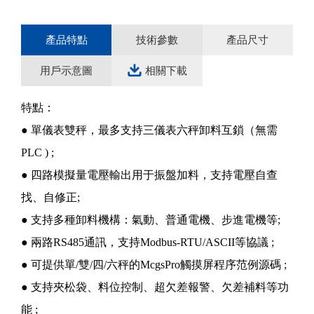
產品特點
技術參數
產品尺寸
用戶示意圖
相關下載
特點：
● 單儀表雙秤，最多支持三儀表六秤卸料互鎖（無需
PLC ) ;
● 四路模擬量電壓輸出用于振盤加料，支持電壓自查
找、自修正;
● 支持多種卸料機構：氣動、普通電機、步進電機等;
● 兩路RS485通訊，支持Modbus-RTU/ASCII等協議 ;
● 可提供單/雙/四/六秤的McgsPro觸摸屏程序范例源碼 ;
● 支持夾松袋、料位控制、超欠差報警、欠差補料等功
能 ;