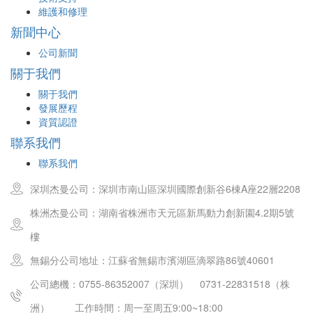
維護和修理
新聞中心
公司新聞
關于我們
關于我們
發展歷程
資質認證
聯系我們
聯系我們
深圳杰曼公司：深圳市南山區深圳國際創新谷6棟A座22層2208
株洲杰曼公司：湖南省株洲市天元區新馬動力創新園4.2期5號
樓
無錫分公司地址：江蘇省無錫市濱湖區滴翠路86號40601
公司總機：0755-86352007（深圳） 0731-22831518（株
洲） 工作時間：周一至周五9:00~18:00