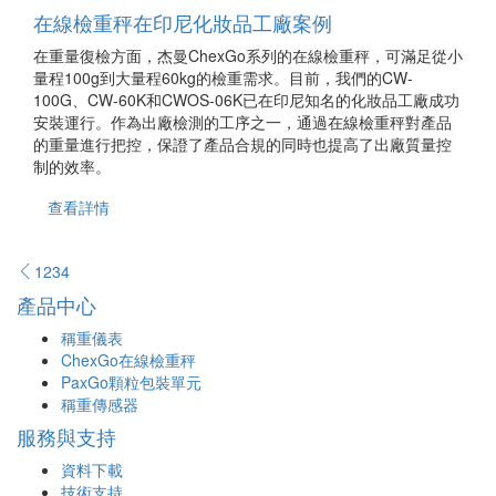
在線檢重秤在印尼化妝品工廠案例
在重量復檢方面，杰曼ChexGo系列的在線檢重秤，可滿足從小
量程100g到大量程60kg的檢重需求。目前，我們的CW-
100G、CW-60K和CWOS-06K已在印尼知名的化妝品工廠成功
安裝運行。作為出廠檢測的工序之一，通過在線檢重秤對產品
的重量進行把控，保證了產品合規的同時也提高了出廠質量控
制的效率。
查看詳情
1
2
3
4
產品中心
稱重儀表
ChexGo在線檢重秤
PaxGo顆粒包裝單元
稱重傳感器
服務與支持
資料下載
技術支持